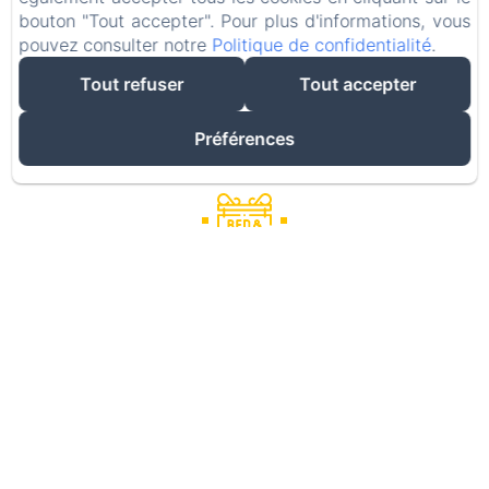
Chambres d'hôtes de
bouton "Tout accepter". Pour plus d'informations, vous
pouvez consulter notre
Politique de confidentialité
.
Charme, en Anjou,
Tout refuser
Tout accepter
avec vue sur Loire.
Préférences
Amoureux de la Loire, venez
goûter à la douceur du parc
ombragé. Échappez-vous pour un
weekend en amoureux, dans une
maison de charme, conviviale et
calme. Dormez dans une chambre