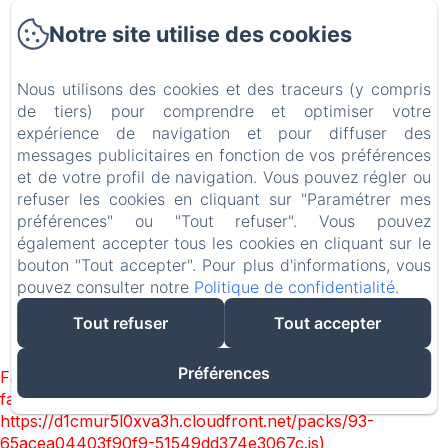
Contact et Accès
Notre site utilise des cookies
Offrir
Nous utilisons des cookies et des traceurs (y compris
Politique de confidentialité
de tiers) pour comprendre et optimiser votre
expérience de navigation et pour diffuser des
messages publicitaires en fonction de vos préférences
Informations légales
et de votre profil de navigation. Vous pouvez régler ou
refuser les cookies en cliquant sur "Paramétrer mes
Informations sur les cookies
préférences" ou "Tout refuser". Vous pouvez
également accepter tous les cookies en cliquant sur le
EN
FR
bouton "Tout accepter". Pour plus d'informations, vous
pouvez consulter notre
Politique de confidentialité
.
Créé par Amenitiz
Tout refuser
Tout accepter
Conditions Générales de Vente
Préférences
Failed to load BookingEngine/index: Loading chunk 93
failed. (missing:
https://d1cmur5l0xva3h.cloudfront.net/packs/93-
65acea04403f90f9-51549dd374e3067c.js)