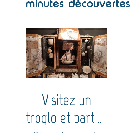
minutes
découvertes
préférées,
généralement en
campagne ! c’est plus
amusant.Pour les...
Visitez un
troglo et partez