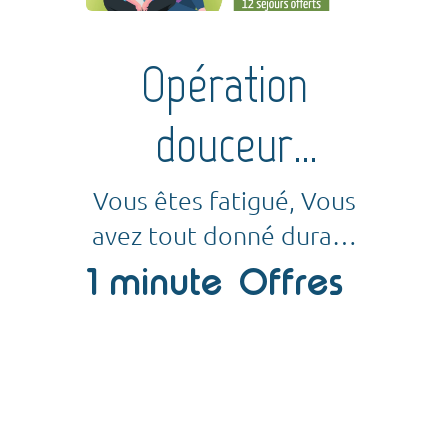
Opération
douceur
angevine -
Vous êtes fatigué, Vous
avez tout donné durant
Opération
la crise du Covid 19,
1 minute
Offres
Vous étiez en première
Solidaire
ligne ! Cette offre va
peut être vous...