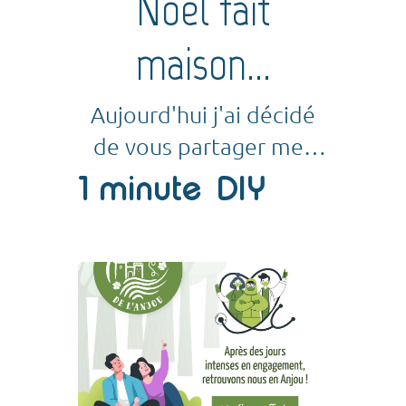
Noël fait
maison...
Aujourd'hui j'ai décidé
de vous partager mes
idées pour un Noël fait
1 minute
DIY
main et recyclé !!!Tout
d'abord j'ai créé des
enveloppes...